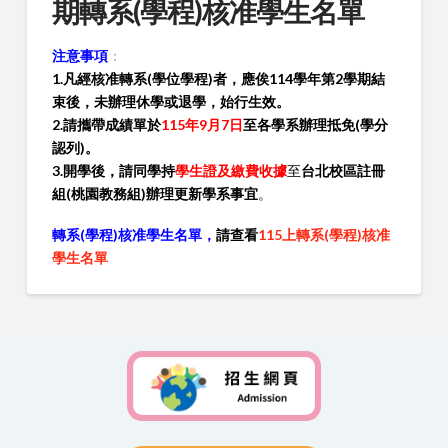
期轉系(學程)核准學生名單
注意事項
：
1.凡經核准轉系(學位學程)者，應俟114學年第2學期結
束後，未辦理休學或退學，始行生效。
2.請攜帶成績單於
115年9月7日
至各學系辦理抵免(學分
認列)。
3.開學後，請同學
持
學生證及繳費收據
至
台北校區註冊
組(桃園教務組)辦理更新學系事宜
。
轉系(學程)核准學生名單，
請查看
115上轉系(學程)核准
學生名單