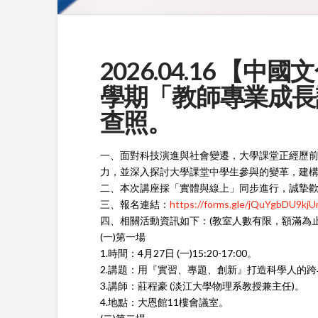
2026.04.16 
學期「教師專業成長
查照。
一、面對科技演進與社會變遷，大學課堂正經歷前
力，並深入探討大學課堂中學生參與的變革，建
二
、本次講座採「實體與線上」同步進行，誠摯
三、報名連結：
https://forms.gle/jQuYgbDU9kj
四
、相關活動資訊如下：(教室人數有限，額滿為止
(一)第一場
1.時間：4月27日 (一)15:20-17:00。
2.講題：用『實習、專題、創新』打造科學人的
3.講師：莊程豪 (淡江大學物理系教授兼主任)。
4.地點：大恩館11樓會議室。