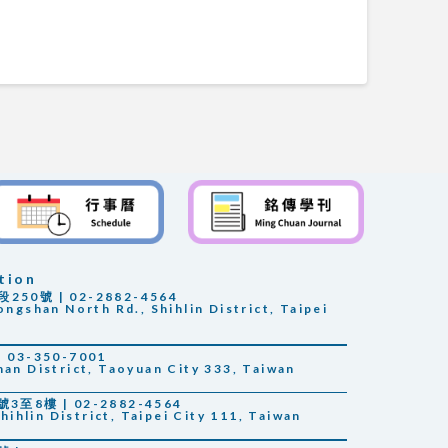
tion
0號 | 02-2882-4564
ongshan North Rd., Shihlin District, Taipei
03-350-7001
han District, Taoyuan City 333, Taiwan
至8樓 | 02-2882-4564
Shihlin District, Taipei City 111, Taiwan