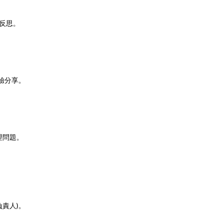
反思。
。
經驗分享。
理問題。
負責人)。