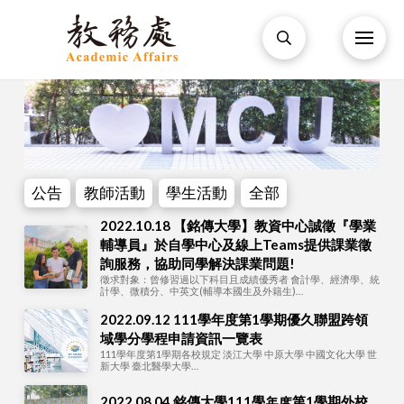
公告
教師活動
學生活動
全部
2022.10.18 【銘傳大學】教資中心誠徵『學業
輔導員』於自學中心及線上Teams提供課業徵
詢服務，協助同學解決課業問題!
徵求對象：曾修習過以下科目且成績優秀者 會計學、經濟學、統
計學、微積分、中英文(輔導本國生及外籍生)…
2022.09.12 111學年度第1學期優久聯盟跨領
域學分學程申請資訊一覽表
111學年度第1學期各校規定 淡江大學 中原大學 中國文化大學 世
新大學 臺北醫學大學…
2022.08.04 銘傳大學111學年度第1學期外校