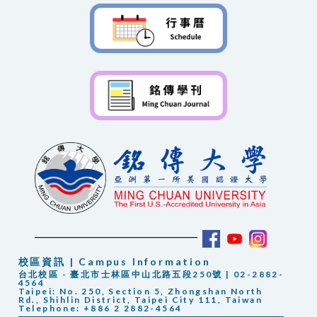
校區資訊 | Campus Information
台北校區 - 臺北市士林區中山北路五段250號 | 02-2882-
4564
Taipei: No. 250, Section 5, Zhongshan North
Rd., Shihlin District, Taipei City 111, Taiwan
Telephone: +886 2 2882-4564